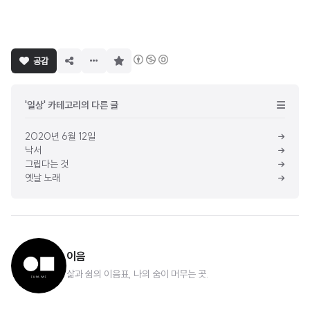
구
공감
독
하
기
'일상' 카테고리의 다른 글
2020년 6월 12일
낙서
그립다는 것
옛날 노래
이음ㅤ
삶과 쉼의 이음표, 나의 숨이 머무는 곳.