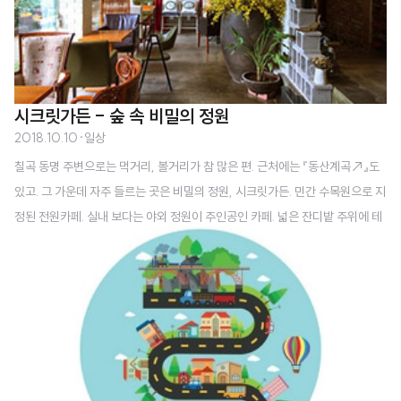
인데다가드레일도 ..
시크릿가든 - 숲 속 비밀의 정원
2018.10.10
·
일상
칠곡 동명 주변으로는 먹거리, 볼거리가 참 많은 편. 근처에는 『동산계곡↗』도
있고. 그 가운데 자주 들르는 곳은 비밀의 정원, 시크릿가든. 민간 수목원으로 지
정된 전원카페. 실내 보다는 야외 정원이 주인공인 카페. 넓은 잔디밭 주위에 테
이블과 의자가 마련되어 있고 아이들이 신나게 뛰어놀 수 있는 곳. 잔디밭을 걷
는 느낌이 좋다. 나무 밑에서 옛날 의자에 앉아 초록초록 눈 정화. 카페에서 음료
구입 후 입장 할 수 있다. 검사하는 것은 아니지만 이 풍경 속에서 차나 커피 한
잔이 빠지면 서운. 그리고 보름 후. 또 한번 방문. 조금 흐린 날씨. 아직 초록 기운
이 가시지 않았지만 곳곳에서 가을 느낌이 난다. 포토존. 가을에도 시원한 물소
리와 함께 분수는 계속. 산책로를 따라 수목원 위쪽에 올라서 내려다 본 ..