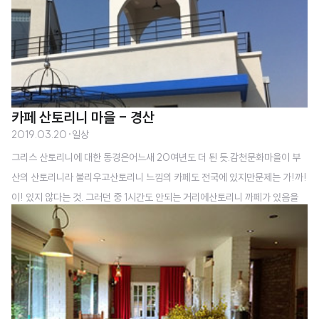
서 오늘 오픈 시간이 11시라는 것을 확인 후 간단히 짐을 꾸리고 출발할 때만 해
도 감격스러운 후기를 남길 수 있을 거라는 꿈에 부풀었는데 4..
카페 산토리니 마을 - 경산
2019.03.20
·
일상
그리스 산토리니에 대한 동경은어느새 20여년도 더 된 듯.감천문화마을이 부
산의 산토리니라 불리우고산토리니 느낌의 카페도 전국에 있지만문제는 가!까!
이! 있지 않다는 것. 그러던 중 1시간도 안되는 거리에산토리니 까페가 있음을
듣고오픈 시간에 맞게 도착하기 위해출발하였다. 목적지는 경산 대구한의대학
교 근처의 '카페 산토리니 마을' 오픈 시간에 맞춰서 10시에 도착... .. 했는데 아
직 오픈 전이다이날 출근이 좀 늦었다고 하신다.참고로 평일 오픈 시간은 10시
30분. 기다리면서 바깥 구경.오늘은 모처럼 하늘도 파랗다.하늘과 건물만 바라
보면 산토리니가 부럽지 않음. 앞쪽과 옆으로 주차장도 넉넉히 준비되어 있다.
단, 마을을 지나 카페 앞까지 이어지는 길은차 한대만 겨우 다닐 수 있는 좁은 길