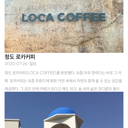
청도 로카커피
2020.07.26
·
일상
청도 로카커피(LOCA COFFEE)를 방문했다. 요즘 아주 핫하다는 바로 그 카
페. 로카커피는 요즘 트렌드에 맞춰 자연 속에서 자연과 함께 쉴 수 있는 공간을
제공한다. 그 공간 안에 카페가 있다고 해도 되고. 숲 속의 넓은 잔디밭과 물이
흐르는 폭포와 아이들이 물놀이를 할 수 있는 작은 인공 계곡까지 갖추어진 그
야말로.. 구구절절 설명이 필요할까 싶다. 네이버 블로그 리뷰에 후기가 잔뜩 있
으니 그걸로 대신하자. 로카커피 : 네이버 리뷰 14 store.naver.com 리뷰에서
보듯 저절로 힐링이 될 것 같은 아름다운 곳이다. 인스타그램(locacoffee_)에