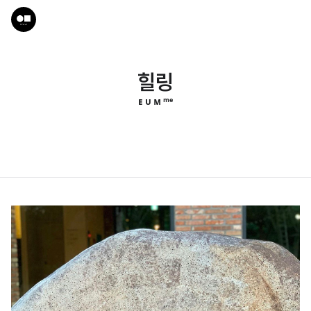
힐링
ᴇ ᴜ ᴍ ᵐᵉ