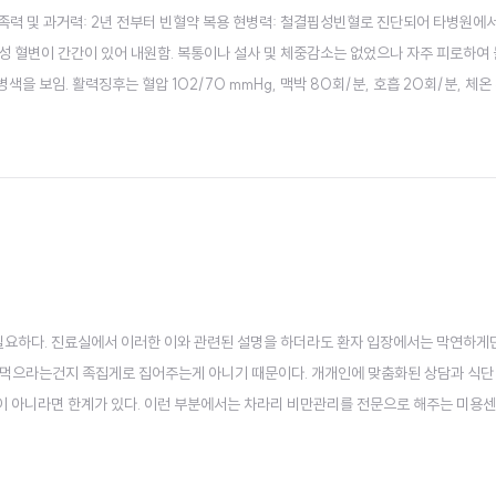
화 가족력 및 과거력: 2년 전부터 빈혈약 복용 현병력: 철결핍성빈혈로 진단되어 타병원에
통성 혈변이 간간이 있어 내원함. 복통이나 설사 및 체중감소는 없었으나 자주 피로하여
을 보임. 활력징후는 혈압 102/70 mmHg, 맥박 80회/분, 호흡 20회/분, 체온 
 (75백분위). 공막은 창백해 보였으며, 폐음과 심음은 정상. 복부는 부드럽게 촉지 되었고
 검사 소..
요하다. 진료실에서 이러한 이와 관련된 설명을 하더라도 환자 입장에서는 막연하게
떻게 먹으라는건지 족집게로 집어주는게 아니기 때문이다. 개개인에 맞춤화된 상담과 식단
이 아니라면 한계가 있다. 이런 부분에서는 차라리 비만관리를 전문으로 해주는 미용
계산하지 않아도 된다는 것이다. 운동을 하는 것 그 자체가 중요하고, 식이조절을 하는 것
을 하면서 식사량을 조절하면서 체중을 줄이는 것이 이..