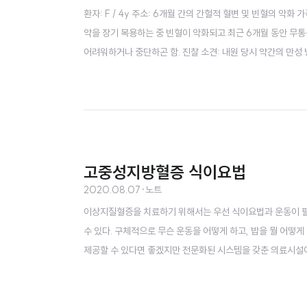
환자: F / 4y 주소: 6개월 간의 간헐적 혈변 및 빈혈의 악
약을 장기 복용하는 중 빈혈이 악화되고 최근 6개월 동안 무
어려워하거나 중단하곤 함. 진찰 소견: 내원 당시 약간의 만성 병색
6℃. 신체 검진에서 체중 15kg (50백분위), 신장 105cm
반발통, 갈비척추각압통은 없었으며, 간과 비장은 만져지지 않음.
고중성지방혈증 식이요법
2020.08.07
·
노트
이상지질혈증을 치료하기 위해서는 우선 식이요법과 운동이 필
수 있다. 구체적으로 무슨 운동을 어떻게 하고, 밥을 뭘 어
제공할 수 있다면 좋겠지만 전문화된 시스템을 갖춘 의료시설
나을 수도. 그래도 다행스러운 점은 자를 대고 자르듯이 딱딱 
체가 도움이 되기 때문이다. 체중 감량, 어떻게 할 것인가 운동