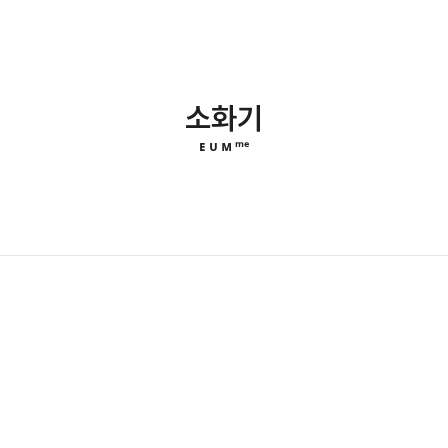
소화기
ᴇ ᴜ ᴍ ᵐᵉ