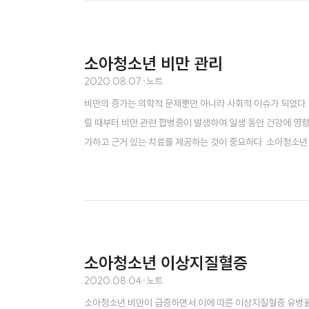
소아청소년 비만 관리
2020.08.07
·
노트
비만의 증가는 의학적 문제뿐만 아니라 사회적 이슈가 되었다. 
릴 때부터 비만 관련 합병증이 발생하여 일생 동안 건강에 영향
가하고 근거 있는 치료를 제공하는 것이 중요하다. 소아청소년 
s index, BMI) 95백분위수 이상이다. 2세 미만에서는 체질
과체중으로 분류한다. 소아청소년 비만평가는 국가별 성장곡선을
소아청소년 이상지질혈증
2020.08.04
·
노트
소아청소년 비만이 급증하면서 이에 따른 이상지질혈증 유병율