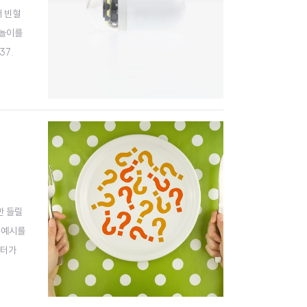
서 빈혈
 놀이를
37.
 압통,
만 들릴
 예시를
센터가
 그 자