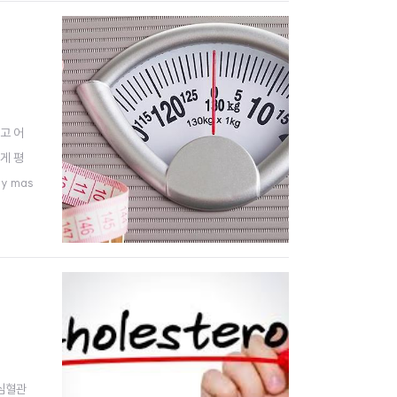
고 어
게 평
y mas
상일 때
심혈관