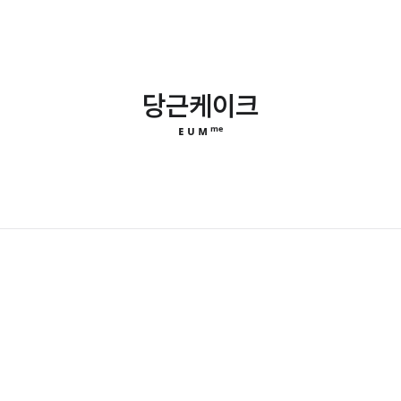
당근케이크
ᴇ ᴜ ᴍ ᵐᵉ