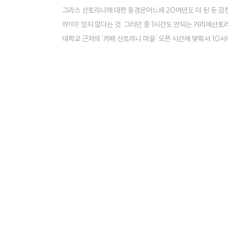
그리스 산토리니에 대한 동경은어느새 20여년도 더 된 듯.
까!이! 있지 않다는 것. 그러던 중 1시간도 안되는 거리에
대학교 근처의 '카페 산토리니 마을' 오픈 시간에 맞춰서 10시에
10시 30분. 기다리면서 바깥 구경.오늘은 모처럼 하늘도 
어 있다.단, 마을을 지나 카페 앞까지 이어지는 길은차 한대만 