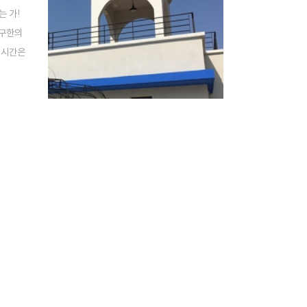
 가!
대구한의
픈 시간은
 준비되