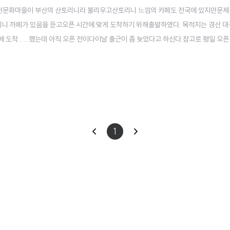
감천문화마을이 부산의 산토리니라 불리우고산토리니 느낌의 카페도 전국에 있지만문제는
산토리니 까페가 있음을 듣고오픈 시간에 맞게 도착하기 위해출발하였다. 목적지는 경산 
 도착... .. 했는데 아직 오픈 전이다이날 출근이 좀 늦었다고 하신다.참고로 평일 오
파랗다.하늘과 건물만 바라보면 산토리니가 부럽지 않음. 앞쪽과 옆으로 주차장도 넉넉히
겨우 다닐 수 있는 좁은 길인데다가드레일도 ..
이
다
1
전
음