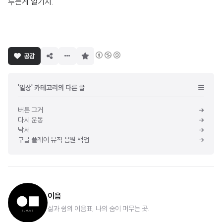
루는게 일기지.
구
공감
독
하
기
'일상' 카테고리의 다른 글
버튼 그거
다시 운동
낙서
구글 플레이 뮤직 음원 백업
이음ㅤ
삶과 쉼의 이음표, 나의 숨이 머무는 곳.