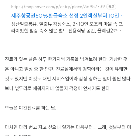
마니아도 만족할 견고함을 쿠팡에서.
https://map.naver.com/p/entry/place/36957739
광고
제주항공권50%환급숙소 선정 2인객실부터 10인객
실 구성
성산일출봉뷰, 일출뷰 감성숙소, 2~10인 오조리 마을 속 프
라이빗한 힐링 숙소 넓은 별도 전용식당 공간, 올레길2코스
바로 옆, 트레킹후 힐링에 좋은 숙소
진료가 있는 날은 하루 한가지씩 기록을 남겨보려 한다. 거창한 것
은 아니고 일상 중 한 단편. 진료실에서의 경험이라는 것이 유쾌한
것도 있지만 이것도 대인 서비스업이라 감정 상하는 일이 훨씬 많다
보니 넋두리로 채워지지나 않을지 걱정이 앞서기도 한다.
오늘은 야간진료를 하는 날.
마치면 다리 뻗고 자고 싶으니 일기는 다음부터... 그래, 첫날부터 미