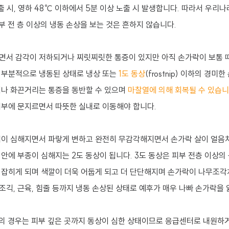
 시, 영하 48
℃
이하에서 5분 이상 노출 시 발생합니다. 따라서 우리나
부 전 층 이상의 냉동 손상을 보는 것은 흔하지 않습니다.
면서 감각이 저하되거나 찌릿찌릿한 통증이 있지만 아직 손가락이 보통 
 부분적으로 냉동된 상태로 냉상 또는
1도 동상
(frostnip) 이하의 경미
거나 화끈거리는 통증을 동반할 수 있으며
마찰열에 의해 회복될 수 있습
피부에 문지르면서 따뜻한 실내로 이동해야 합니다.
백이 심해지면서 파랗게 변하고 완전히 무감각해지면서 손가락 살이 얼음
 안에 부종이 심해지는 2도 동상이 됩니다. 3도 동상은 피부 전층 이상의
 잡히게 되며 색깔이 더욱 어둡게 되고 더 단단해지며 손가락이 나무조각
조긱, 근육, 힘줄 등까지 냉동 손상된 상태로 예후가 매우 나빠 손가락을 
의 경우는
피부 깊은 곳까지 동상이 심한 상태이므로 응급센터로 내원하거나