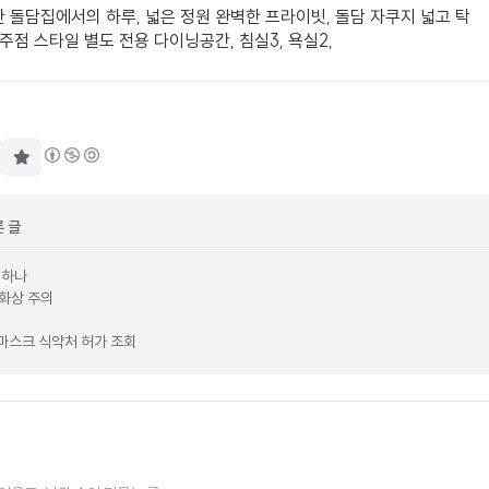
 돌담집에서의 하루, 넓은 정원 완벽한 프라이빗, 돌담 자쿠지 넓고 탁
성주점 스타일 별도 전용 다이닝공간, 침실3, 욕실2,
구
독
하
기
른 글
 하나
화상 주의
마스크 식약처 허가 조회