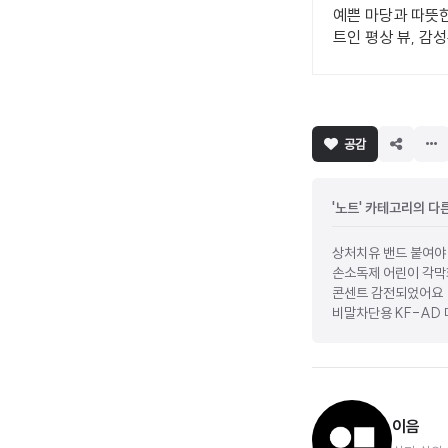
예쁜 마당과 따뜻한
트인 평상 뷰, 감
공감
'노트' 카테고리의 다
상처치유 밴드 붙여야
손소독제 어린이 각막
콘센트 감전되었어요
비말차단용 KF-AD 
이음ㅤ