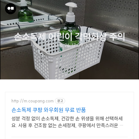
손소독제 어린이 각막화상 주의
2020. 6. 26. 17:09
·
노트
http://m.coupang.com
광고
손소독제 쿠팡 와우회원 무료 반품
성분 걱정 없이 손소독제, 건강한 손 위생을 위해 선택하세
요. 사용 후 건조함 없는 손세정제, 쿠팡에서 만족스러운 사
용감을 경험하세요.