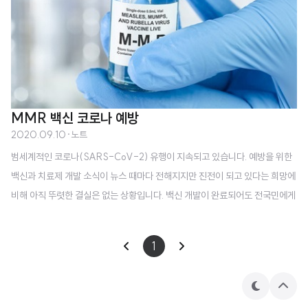
MMR 백신 코로나 예방
2020.09.10
·
노트
범세계적인 코로나(SARS-CoV-2) 유행이 지속되고 있습니다. 예방을 위한
백신과 치료제 개발 소식이 뉴스 때마다 전해지지만 진전이 되고 있다는 희망에
비해 아직 뚜렷한 결실은 없는 상황입니다. 백신 개발이 완료되어도 전국민에게
지체없이 공급이 될 수 있을 것인가 하는 문제도 남아있습니다. 개인적인 위생
과 사회적 거리두기로 감염 확산을 억제하는 것이 최선으로 보이는 현재 상황에
1
서 추가적인 조치로 어떤 것이 있을까 찾아보다가 MMR(홍역, 볼거리, 풍진)
백신이 코로나 감염을 늦추는 효과가 있을지 모른다는 기사를 접했습니다. 치료
제가 없는 상황에서 항말라리아제, 스테로이드 제제인 덱사메타손, 에볼라 치료
테
상
마
단