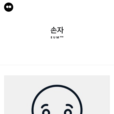
손자
ᴇ ᴜ ᴍ ᵐᵉ