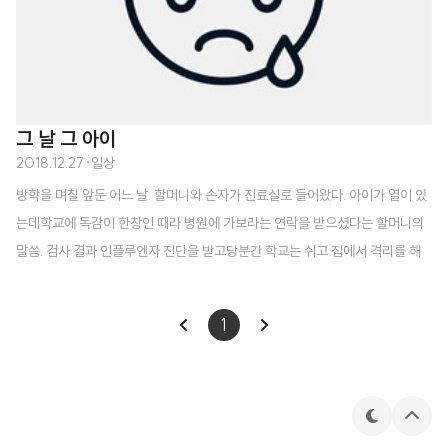
그 날 그 아이
2018.12.27
·
일상
방학을 며칠 앞둔 어느 날. 할머니와 손자가 진료실로 들어왔다. 아이가 열이 있
는데학교에 독감이 한창인 때라 병원에 가보라는 연락을 받으셨다는 할머니의
말씀. 검사 결과 인플루엔자 진단을 받고당분간 학교는 쉬고 집에서 격리를 해
야한다고 설명드리자아이도 할머니도 곤란한 눈빛이다. 아이는 학교에 가면 안
되냐고, 학원도 가면 안되냐고, 꼭 가고 싶다고 말하고할머니께서는 당신도 일
1
을 하러 가야해서 집에서 아이를 돌볼 사람이 없다고 하신다. 사정은 딱하지만
원론적인 얘기만 반복하고 있는데 학교는 가고 싶은데.. 가고 싶은데.. 중얼거리
던 아이가 내내 그 얌전하고 조용한 목소리로 이야기를 한다. "할머니. 좀 무서워
도 나 집에 혼자서 있을 수 있는데... 대신 할머니가 걱정을 하시겠지." 환자차트
테
상
마
단
를 다시 보았다. 만..