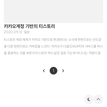
카카오계정 기반의 티스토리
2020.09.12
·
일상
티스토리 계정 체계가 카카오 기반으로 변경된다는 소식에 한편으로는 안도감
을 다른 한편으로는 거부감을 느낀다. 카카오가 다음(DAUM)의 서비스를 하나
둘 종료하는 것을 보면서 티스토리 역시 같은 길로 가는게 아니냐는 걱정이 많
았는데 자체적인 서비스 개선과 함께 새로운 기능이 꾸준히 추가되는 것을 보면
당장 종료시킬 생각은 없는 것 같다. 불안한 부분은 기존의 ID(e-mail) 기반을
1
한시적으로 유지하고, 이후에는 카카오 계정을 강제로 적용한다는 점이다. 혹여
카카오톡에 티스토리를 끼워넣어 대대적으로 '이거 내 블로그요' 하고 티내지는
않을지 신경 쓰이고. 기존의 카카오 계정과는 별개의 계정을 추가로 만들어서
티스토리와 연동하면 되겠지만 굳이 카카오 계정을 여러개 만들 가치가.... 티스
토리가 처음 출시되..
테
상
마
단