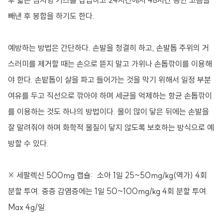
후 얇은 심지형 거즈를 삽입하고 24시간에서 48시간 동안 고름을
빼낸 후 봉합을 하기도 한다.
예방하는 방법은 간단하다. 손발을 청결히 하고, 손발톱 주위의 거
스러미를 제거할 때는 손으로 뜯지 말고 가위나 손톱깎이를 이용해
야 한다. 손밭톱이 살을 파고 들어가는 것을 막기 위해서 일정 부분
여유를 두고 직선으로 깎아야 하며 세균을 억제하는 항균 손톱깎이
를 이용하는 것도 하나의 방법이다. 물이 많이 닿은 뒤에는 손발을
잘 말려줘야 하며 화학적 물질이 닿지 않도록 보호하는 방식으로 예
방할 수 있다.
※ 세팔렉신 500mg 캡슐: 소아 1일 25~50mg/kg(역가) 4회
분할 투여. 중증 감염증에는 1일 50~100mg/kg 4회 분할 투여.
Max 4g/일.